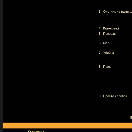
3
.
Охотник на вампиро
4
.
Казанова:)
5
.
Призрак
6
.
Маг
7
.
Убийца
8
.
Псих
9
.
Просто человек
В