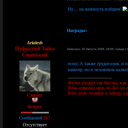
Ну.... на живность вобщем!
Награды:
Artalesh
Пуфыстый Зайка
Записано: 20 Августа 2008, 18:05
,
Среда
|
Серенький
псих) А также трудоголик, и п
вампир, но и человеком назват
Жизнь уходит так быстро, как
Я бы изменил мир, но Бог не
Я не злой, отомщу и забуду, а 
Carnifex
Bellator
261
Сообщений:
Отсутствует