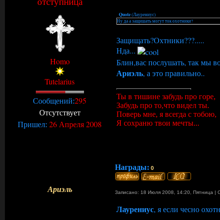
отступница
Quote
(
Лаурениус
)
Ну да а защишать могут ток охотники?
Защищать?Охтники???.....
Нда...
Homo
Блин,вас послушать, так мы в
Ариэль
, а это правильно..
Tutelarius
Ты в тишине забудь про горе,
295
Сообщений:
Забудь про то,что видел ты.
Отсутствует
Поверь мне, я всегда с тобою,
Я сохраню твои мечты...
26 Апреля 2008
Пришел:
Награды:
0
Ариэль
Записано: 18 Июля 2008, 14:20
,
Пятница
|
Лаурениус
, я если чесно охот