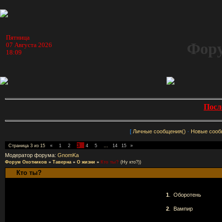
Пятница
Фору
07 Августа 2026
18:09
Посл
[
Личные сообщения()
·
Новые сооб
3
Страница
3
из
15
«
1
2
4
5
…
14
15
»
Модератор форума:
GnomKa
Форум Охотников
»
Таверна
»
О жизни
»
Кто ты?
(Ну кто?))
Кто ты?
1
.
Оборотень
2
.
Вампир