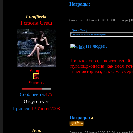
Награды:
Lumfiteria
Записано: 31 Июля 2008, 13:30
,
Четверг
|
С
Persona Grata
Quote
(
Тень
)
Охотница, но не на вампиров!..
На людей?
Ночь красива, как изогнутый 
пугающе-опасна, как змея, го
Vampir
и неповторима, как сама смерт
Sicarius
475
Сообщений:
Отсутствует
17 Июня 2008
Пришел:
Награды:
4
Тень
Записано: 31 Июля 2008, 13:34
,
Четверг
|
С