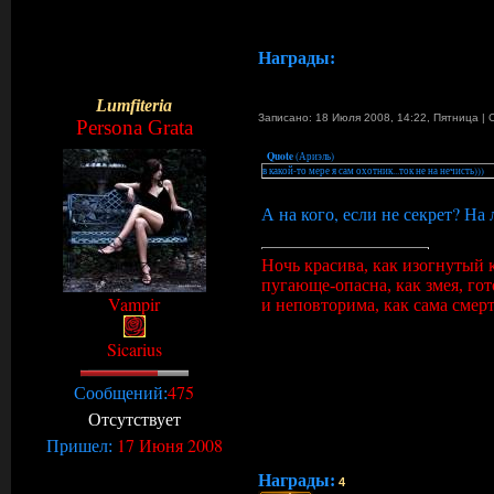
Награды:
Lumfiteria
Записано: 18 Июля 2008, 14:22
,
Пятница
|
Persona Grata
Quote
(
Ариэль
)
в какой-то мере я сам охотник...ток не на нечисть)))
А на кого, если не секрет? На
Ночь красива, как изогнутый 
пугающе-опасна, как змея, го
Vampir
и неповторима, как сама смерт
Sicarius
475
Сообщений:
Отсутствует
17 Июня 2008
Пришел:
Награды:
4