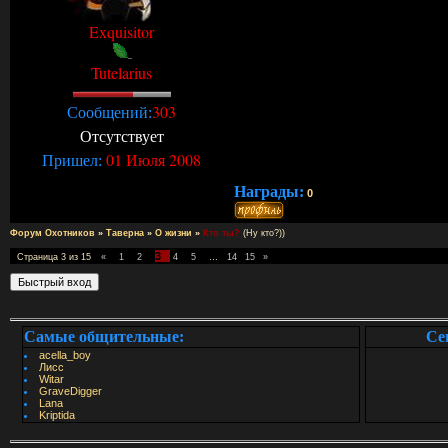
Exquisitor
Tutelarius
303
Сообщений:
Отсутствует
01 Июля 2008
Пришел:
Награды:
0
Форум Охотников
»
Таверна
»
О жизни
»
Кто ты?
(Ну кто?))
3
Страница
3
из
15
«
1
2
4
5
…
14
15
»
Самые общительные:
Се
acella_boy
Лисс
Witar
GraveDigger
Lana
Kriptida