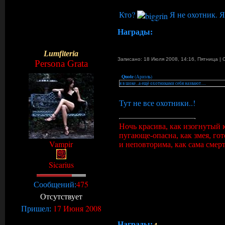
Кто?
Я не охотник. 
Награды:
Lumfiteria
Записано: 18 Июля 2008, 14:16
,
Пятница
|
Persona Grata
Quote
(
Ариэль
)
я в шоке...а ещё охотниками себя назвают.....
Тут не все охотники..!
Ночь красива, как изогнутый 
пугающе-опасна, как змея, го
Vampir
и неповторима, как сама смерт
Sicarius
475
Сообщений:
Отсутствует
17 Июня 2008
Пришел:
Награды: