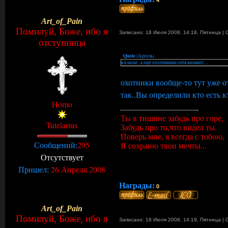
4
Art_of_Pain
Помилуй, Боже, ибо я
Записано: 18 Июля 2008, 14:18
,
Пятница
|
отступница
Quote
(
Ариэль
)
я в шоке...а ещё охотниками себя назвают.....
охотники вообще-то тут уже 
так..Вы определили кто есть к
Homo
Ты в тишине забудь про горе,
Tutelarius
Забудь про то,что видел ты.
Поверь мне, я всегда с тобою,
295
Сообщений:
Я сохраню твои мечты...
Отсутствует
26 Апреля 2008
Пришел:
Награды:
0
Art_of_Pain
Помилуй, Боже, ибо я
Записано: 18 Июля 2008, 14:19
,
Пятница
|