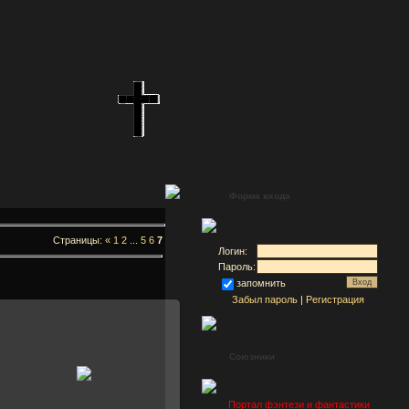
Форма входа
Страницы:
«
1
2
...
5
6
7
Логин:
Пароль:
запомнить
Забыл пароль
|
Регистрация
Союзники
30 Января 2008
Марго
Портал фэнтези и фантастики