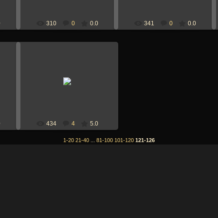
0
310
0
0.0
341
0
0.0
30 Января 2008
Марго
0
434
4
5.0
1-20
21-40
...
81-100
101-120
121-126