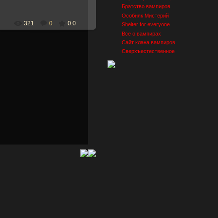
Братство вампиров
Особняк Мистерий
321
0
0.0
Shelter for everyone
Все о вампирах
Сайт клана вампиров
Сверхъестественное