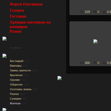
Форум Охотников
Галерея
328
0
0.
Гостиная
Хроники охотников на
вампиров
Разное
30 Января 2008
Марго
Альбомы
Бестиарий
[115]
366
0
5.
Вампиры
[270]
Замки, крепости
[249]
Крылатые
[126]
Оружие
[439]
Оборотни
[159]
Охотники, воины
[102]
Разное
[220]
Сумерки
[40]
Фэнтези
[126]