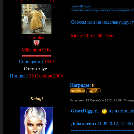
Quote
(
Ketagi
)
Уважаемые модераторы пожалуйста заблокируйте мо
Совсем или на недельку-друг
Meine Ehre heißt Treue
Carnifex
Millenium Odis
1849
Сообщений:
Отсутствует
28 Октября 2008
Пришел:
Награды:
5
Ketagi
Записано: 24 Сентября 2012, 21:38
,
Понед
GraveDigger
,
ну я не знаю
Добавлено
(24 09 2012, 21:38)
------------------------------------------