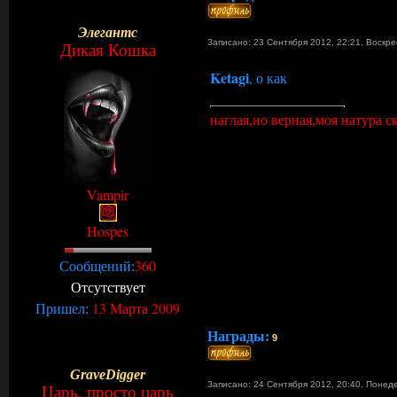
Элегантс
Записано: 23 Сентября 2012, 22:21
,
Воскр
Дикая Кошка
Ketagi
, о как
наглая,но верная,моя натура ск
Vampir
Hospes
360
Сообщений:
Отсутствует
13 Марта 2009
Пришел:
Награды:
9
GraveDigger
Записано: 24 Сентября 2012, 20:40
,
Понед
Царь, просто царь