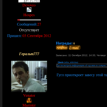
Devoveo
Hospes
27
Сообщений:
Отсутствует
03 Сентября 2012
Пришел:
Награды:
0
Геральт777
Записано: 11 Октября 2012, 14:33
,
Четверг
Quote
(
nika_nikitina
)
Где посмотреть информацию об оружии из галереи?
Гугл приоткроет завесу этой т
Venator
Magister