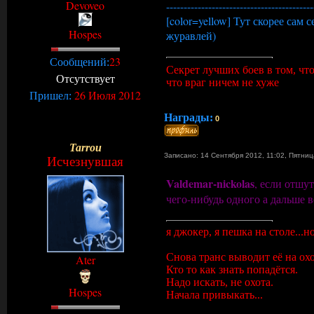
Devoveo
------------------------------------------
[color=yellow] Тут скорее сам с
Hospes
журавлей)
23
Сообщений:
Секрет лучших боев в том, чт
Отсутствует
что враг ничем не хуже
26 Июля 2012
Пришел:
Награды:
0
Tarrou
Записано: 14 Сентября 2012, 11:02
,
Пятни
Исчезнувшая
Valdemar-nickolas
, если отшут
чего-нибудь одного а дальше в
я джокер, я пешка на столе...н
Снова транс выводит её на охо
Ater
Кто то как знать попадётся.
Надо искать, не охота.
Hospes
Начала привыкать...