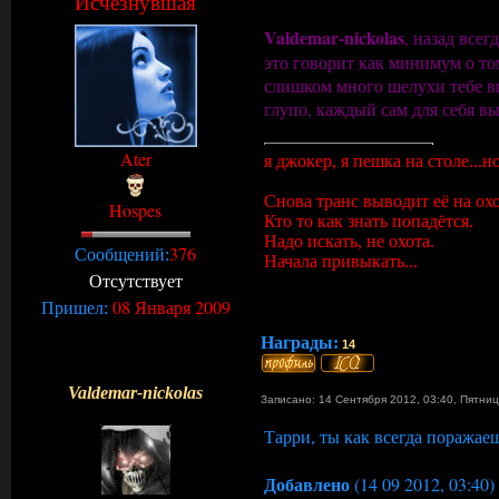
Исчезнувшая
Valdemar-nickolas
, назад все
это говорит как минимум о то
слишком много шелухи тебе впа
глупо, каждый сам для себя вы
Ater
я джокер, я пешка на столе...н
Снова транс выводит её на охо
Hospes
Кто то как знать попадётся.
Надо искать, не охота.
376
Сообщений:
Начала привыкать...
Отсутствует
08 Января 2009
Пришел:
Награды:
14
Valdemar-nickolas
Записано: 14 Сентября 2012, 03:40
,
Пятни
Тарри, ты как всегда поражае
Добавлено
(14 09 2012, 03:40)