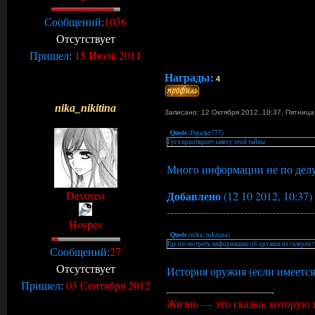
1036
Сообщений:
Отсутствует
15 Июля 2011
Пришел:
Награды:
4
nika_nikitina
Записано: 12 Октября 2012, 10:37
,
Пятниц
Quote
(
Геральт777
)
Гугл приоткроет завесу этой тайны.
Много информации не по делу
Devoveo
Добавлено
(12 10 2012, 10:37)
------------------------------------------
Hospes
Quote
(
nika_nikitina
)
Где посмотреть информацию об оружии из галереи?
27
Сообщений:
Отсутствует
История оружия (если имеется)
03 Сентября 2012
Пришел:
Жизнь — это сказка, которую 