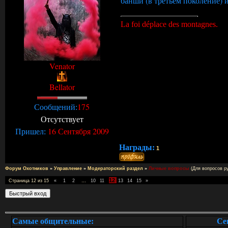
банши (в третьем поколение) 
La foi déplace des montagnes.
Venator
Bellator
175
Сообщений:
Отсутствует
16 Сентября 2009
Пришел:
Награды:
1
Форум Охотников
»
Управление
»
Модераторский раздел
»
Личные вопросы
(Для вопросов р
12
Страница
12
из
15
«
1
2
…
10
11
13
14
15
»
Самые общительные:
Се