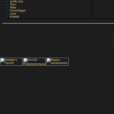
acella_boy
Лисс
Witar
GraveDigger
Lana
Kriptida
С