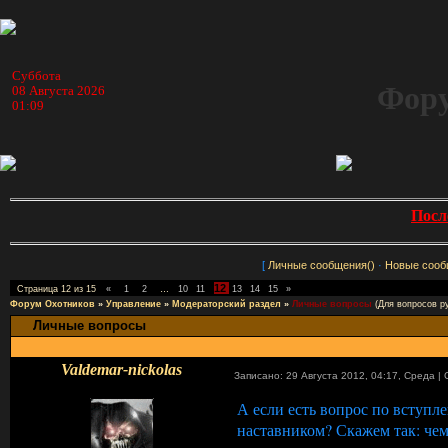
Суббота
Фору
08 Августа 2026
01:09
Посл
[
Личные сообщения()
·
Новые сооб
12
Страница
12
из
15
«
1
2
…
10
11
13
14
15
»
Форум Охотников
»
Управление
»
Модераторский раздел
»
Личные вопросы
(Для вопросов р
Личные вопросы
Valdemar-nickolas
Записано: 29 Августа 2012, 04:17
,
Среда
|
А если есть вопрос по вступл
наставником? Скажем так: чем 