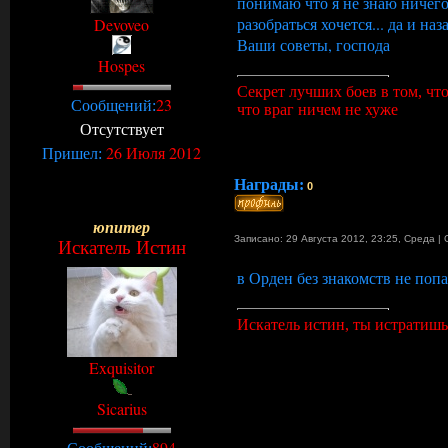
понимаю что я не знаю ничего.
разобраться хочется... да и на
Devoveo
Ваши советы, господа
Hospes
Секрет лучших боев в том, чт
23
Сообщений:
что враг ничем не хуже
Отсутствует
26 Июля 2012
Пришел:
Награды:
0
юпитер
Записано: 29 Августа 2012, 23:25
,
Среда
|
Искатель Истин
в Орден без знакомств не попадё
Искатель истин, ты истратишь
Exquisitor
Sicarius
894