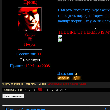
Принц
Смерть
, пофиг где: через ась
приходить народ на форум, и в
ваширазборки. Эт у меня к вам
THE BIRD OF HERMES IS MY
Vampir
Hospes
111
Сообщений:
Отсутствует
12 Марта 2008
Пришел:
Награды:
2
Форум Охотников
»
Обитель
»
Орден
»
Для вступающих в Святой Орден
3
Страница
3
из
16
«
1
2
4
5
…
15
16
»
Самые общительные:
Се