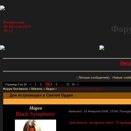
Воскресенье
Фору
09 Августа 2026
09:11
Посл
[
Личные сообщения()
·
Новые сооб
3
Страница
3
из
16
«
1
2
4
5
…
15
16
»
Форум Охотников
»
Обитель
»
Орден
»
Для вступающих в Святой Орден
Для вступающих в Святой Орден
Марго
Записано: 18 Февраля 2008, 15:08
,
Понеде
Black Symphony
Для начала - вопросы типа: "А правд