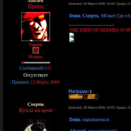
Alucard
Записано: 26 Марта 2008, 16:00
,
Среда
|
С
Принц
Daim
Смерть
,
, МОжет Где-тА 
THE BIRD OF HERMES IS MY
Vampir
Hospes
111
Сообщений:
Отсутствует
12 Марта 2008
Пришел:
Награды:
2
Смерть
Записано: 26 Марта 2008, 16:05
,
Среда
|
С
Кукла на цепи
Daim
, нарываешься.
Alucard
, где например?