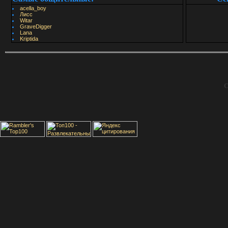
acella_boy
Лисс
Witar
GraveDigger
Lana
Kriptida
С