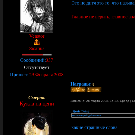
Это не дитя это то, что назы
Главное не верить, главное знат
Venator
Sicarius
337
Сообщений:
Отсутствует
29 Февраля 2008
Пришел:
Награды:
5
Смерть
Записано: 26 Марта 2008, 15:22
,
Среда
|
С
Кукла на цепи
Quote
(
Daim
)
квитэсенцией дебилизма
какие страшные слова