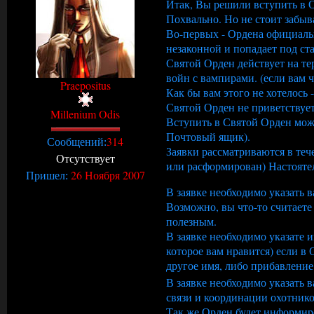
Итак, Вы решили вступить в 
Похвально. Но не стоит забыв
Во-первых - Ордена официальн
незаконной и попадает под ста
Святой Орден действует на т
войн с вампирами. (если вам ч
Praepositus
Как бы вам этого не хотелось
Святой Орден не приветствует
Millenium Odis
Вступить в Святой Орден можн
Почтовый ящик).
314
Сообщений:
Заявки рассматриваются в теч
Отсутствует
или расформирован) Настояте
26 Ноября 2007
Пришел:
В заявке необходимо указать 
Возможно, вы что-то считаете
полезным.
В заявке необходимо указате и
которое вам нравится) если в
другое имя, либо прибавление
В заявке необходимо указать в
связи и координации охотнико
Так же Орден будет информиро