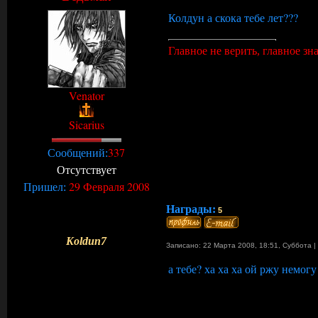
Колдун а скока тебе лет???
Главное не верить, главное знат
Venator
Sicarius
337
Сообщений:
Отсутствует
29 Февраля 2008
Пришел:
Награды:
5
Koldun7
Записано: 22 Марта 2008, 18:51
,
Суббота
|
а тебе? ха ха ха ой ржу немог