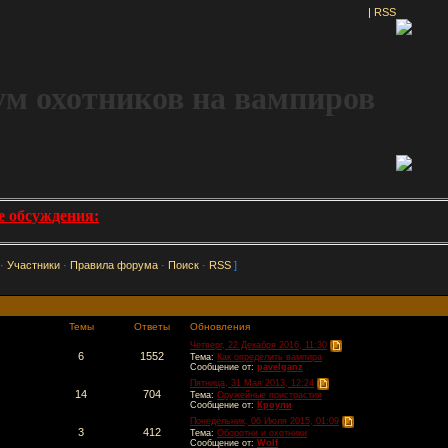
|
RSS
м охотников на вампиров
е обсуждения:
·
Участники
·
Правила форума
·
Поиск
·
RSS
]
Темы
Ответы
Обновления
Четверг, 22 Декабря 2016, 11:30
6
1552
Тема:
Как определить вампира
Сообщение от:
pavelganz
Пятница, 31 Мая 2013, 12:24
14
704
Тема:
Оружейные пристрастия
Сообщение от:
Кроули
Понедельник, 06 Июля 2015, 01:09
3
412
Тема:
Оборотни и охотники
Сообщение от:
Wolf