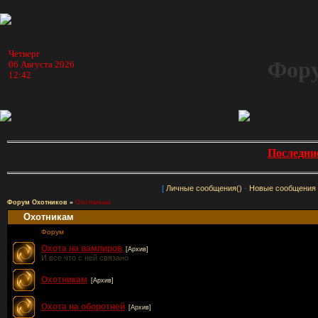
Четверг
Фору
06 Августа 2026
12:42
Последни
[
Личные сообщения()
·
Новые сообщения
Форум Охотников
»
Охотникам
Охотникам
Форум
Охота на вампиров
[Архив]
И все что с ней связано
Охотникам
[Архив]
Охота на оборотней
[Архив]