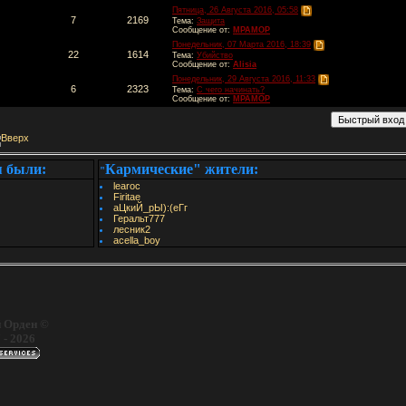
Пятница, 26 Августа 2016, 05:58
7
2169
Тема:
Защита
Сообщение от:
МРАМОР
Понедельник, 07 Марта 2016, 18:39
22
1614
Тема:
Убийство
Сообщение от:
Alisia
Понедельник, 29 Августа 2016, 11:33
6
2323
Тема:
C чего начинать?
Сообщение от:
МРАМОР
я были:
Кармические" жители:
"
learoc
Firitae
аЦкиЙ_рЫ):(еГг
Геральт777
лесник2
acella_boy
 Орден ©
 - 2026