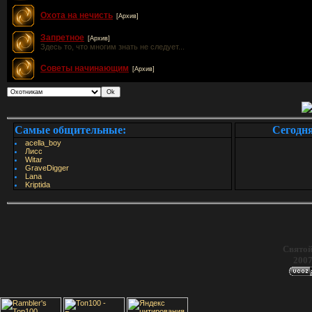
Охота на нечисть
[Архив]
Запретное
[Архив]
Здесь то, что многим знать не следует...
Советы начинающим
[Архив]
Самые общительные:
Сегодн
acella_boy
Лисс
Witar
GraveDigger
Lana
Kriptida
Святой
2007