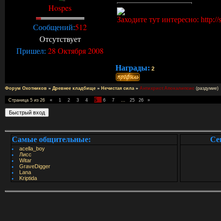
Hospes
Заходите тут интересно: http://s
512
Сообщений:
Отсутствует
28 Октября 2008
Пришел:
Награды:
2
Форум Охотников
»
Древнее кладбище
»
Нечистая сила
»
Антихрист.Апокалипсис
(раздумие)
5
Страница
5
из
26
«
1
2
3
4
6
7
…
25
26
»
Самые общительные:
Се
acella_boy
Лисс
Witar
GraveDigger
Lana
Kriptida