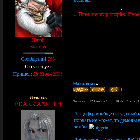
...Those are my principles. If you
Изгой
Sicarius
793
Сообщений:
Отсутствует
28 Июля 2008
Пришел:
Награды:
4
Разиэль
Записано: 12 Ноября 2008, 19:49
,
Среда
|
†\DARK ANGEL/†
Люцифер вообще оттуда выбра
порвать не может, то демоны 
зомби.
Добавлено
(12 Ноябрь 2008, 1