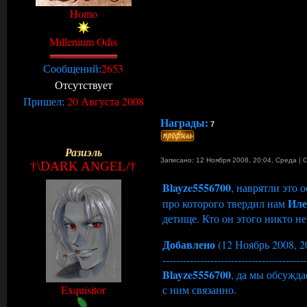
Homo
Millenium Odis
2653
Сообщений:
Отсутствует
20 Августа 2008
Пришел:
Награды:
7
Разиэль
Записано: 12 Ноября 2008, 20:04
,
Среда
|
†\DARK ANGEL/†
Blayze5556700
, наврятли это 
Иле
про которого твердил нам
детище. Кто он этого никто не
Добавлено
(12 Ноябрь 2008, 2
------------------------------------------
Blayze5556700
, да мы обсужда
Exquisitor
с ним связанно.