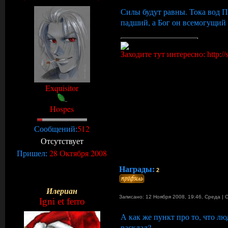
Силы будут равны. Тока вод 
падший, а Бог он всемогущий 
Заходите тут интересно: http://s
Exquisitor
Hospes
512
Сообщений:
Отсутствует
28 Октября 2008
Пришел:
Награды:
2
Илериан
Записано: 12 Ноября 2008, 19:46
,
Среда
|
Igni et ferro
А как же пункт про то, что лю
расклад?