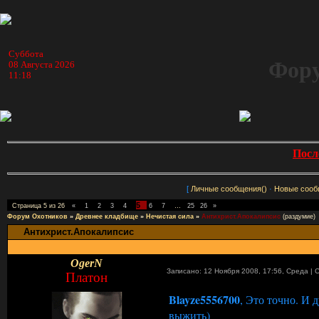
Суббота
Фору
08 Августа 2026
11:18
Посл
[
Личные сообщения()
·
Новые сооб
5
Страница
5
из
26
«
1
2
3
4
6
7
…
25
26
»
Форум Охотников
»
Древнее кладбище
»
Нечистая сила
»
Антихрист.Апокалипсис
(раздумие)
Антихрист.Апокалипсис
OgerN
Записано: 12 Ноября 2008, 17:56
,
Среда
|
Платон
Blayze5556700
, Это точно. И
выжить)