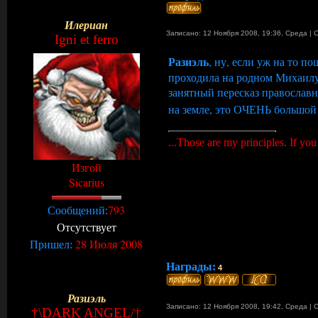
Илериан
Записано: 12 Ноября 2008, 19:36
,
Среда
|
Igni et ferro
Разиэль
, ну, если уж на то п
проходила на родном Михаилу 
занятный пересказ православн
на земле, это ОЧЕНЬ большой 
...Those are my principles. If you
Изгой
Sicarius
793
Сообщений:
Отсутствует
28 Июля 2008
Пришел:
Награды:
4
Разиэль
Записано: 12 Ноября 2008, 19:42
,
Среда
|
†\DARK ANGEL/†