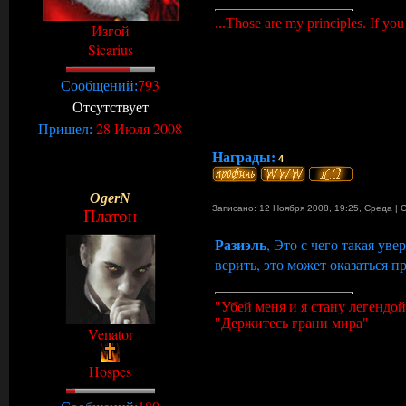
...Those are my principles. If you
Изгой
Sicarius
793
Сообщений:
Отсутствует
28 Июля 2008
Пришел:
Награды:
4
OgerN
Записано: 12 Ноября 2008, 19:25
,
Среда
|
Платон
Разиэль
, Это с чего такая уве
верить, это может оказаться п
"Убей меня и я стану легендой
"Держитесь грани мира"
Venator
Hospes