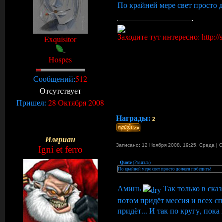
По крайней мере свет просто 
Заходите тут интересно: http://s
Exquisitor
Hospes
512
Сообщений:
Отсутствует
28 Октября 2008
Пришел:
Награды:
2
Илериан
Записано: 12 Ноября 2008, 19:25
,
Среда
|
Igni et ferro
Quote
(
Разиэль
)
По крайней мере свет просто должен победить!
Аминь
Так только в ска
потом придёт мессия и всех сп
придёт... И так по кругу, пока