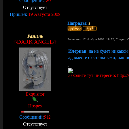
180
Сообщений:
Отсутствует
19 Августа 2008
Пришел:
Награды:
3
Разиэль
Записано: 12 Ноября 2008, 19:32
,
Среда
|
†\DARK ANGEL/†
Илериан
, да не будет никакой
ад вместе с остальными, иак 
Заходите тут интересно: http://s
Exquisitor
Hospes
512
Сообщений:
Отсутствует