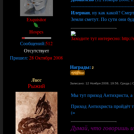
------------------------------------------
Илериан
, ну как какой? Сме
Земли сметут. По сути они буд
Exquisitor
Hospes
Заходите тут интересно: http://s
512
Сообщений:
Отсутствует
28 Октября 2008
Пришел:
Награды:
2
Лисс
Записано: 12 Ноября 2008, 19:56
,
Среда
|
Рыжий
Мы тут приход Антихриста, а
Приход Антихриста пройдёт ти
(=
Думай, что говоришь и