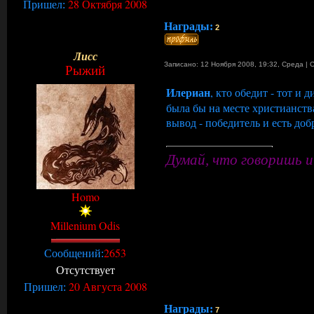
28 Октября 2008
Пришел:
Награды:
2
Лисс
Записано: 12 Ноября 2008, 19:32
,
Среда
|
Рыжий
Илериан
, кто обедит - тот и 
была бы на месте христианств
вывод - победитель и есть доб
Думай, что говоришь и
Homo
Millenium Odis
2653
Сообщений:
Отсутствует
20 Августа 2008
Пришел:
Награды:
7