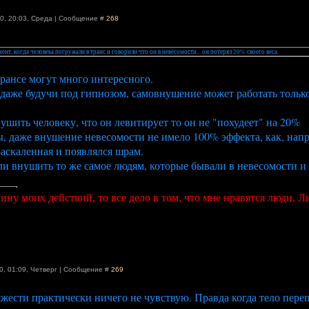
0, 20:03
,
Среда
|
Сообщение #
268
ент, когда человека погружали в транс и говорили что он в невесомости... он потерял 20% своего веса.
трансе могут много интересного.
 даже будучи под гипнозом, самовнушение может работать только 
ушить человеку, что он левитирует то он не "похудеет" на 20%
ы, даже внушение невесомости не имело 100% эффекта, как, нап
аскаленная и появлялся шрам.
ли внушить то же самое людям, которые бывали в невесомости и 
ину моих действий, то все дело в том, что мне нравятся люди. 
0, 01:09
,
Четверг
|
Сообщение #
269
тяжести практически ничего не чувствую. Правда когда тело пер