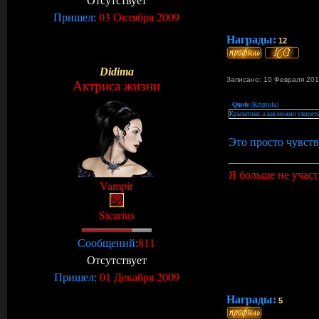
03 Октября 2009
Пришел:
Награды:
12
Didima
Записано: 10 Февраля 201
Актриса жизни
Quote
(
Kriptida
)
Крылатики, а как можно увидеть
Это просто чувств
Я больше не участ
Vampir
Sicarius
811
Сообщений:
Отсутствует
01 Декабря 2009
Пришел:
Награды:
5