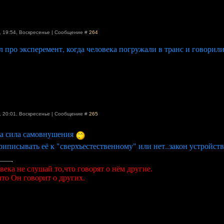
, 19:54
,
Воскресенье
|
Сообщение #
264
л про эксперемент, когда человека погружали в транс и говорили 
, 20:01
,
Воскресенье
|
Сообщение #
265
ка сила самовнушения
риписывать её к "сверхъестественному" или нет..закон устройства
века не слушай то,что говорят о нём другие.
то Он говорит о других.