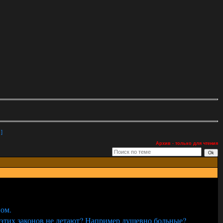
]
Архив - только для чтения
ном.
е этих законов не летают? Например душевно больные?