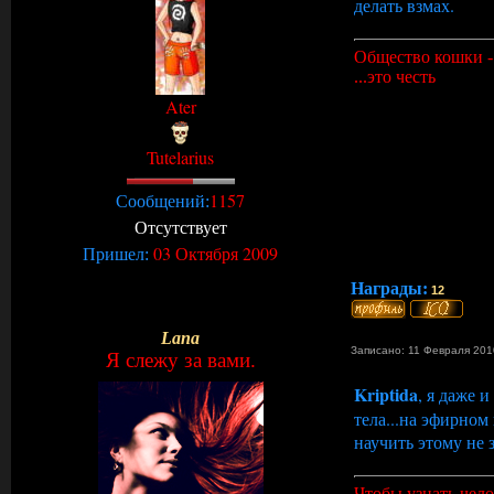
делать взмах.
Общество кошки - 
...это честь
Ater
Tutelarius
1157
Сообщений:
Отсутствует
03 Октября 2009
Пришел:
Награды:
12
Lana
Записано: 11 Февраля 201
Я слежу за вами.
Kriptida
, я даже 
тела...на эфирном 
научить этому не 
Чтобы узнать чело