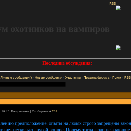
|
RSS
м охотников на вампиров
Последние обсуждения:
[
Личные сообщения()
·
Новые сообщения
·
Участники
·
Правила форума
·
Поиск
·
RSS
, 16:45
,
Воскресенье
|
Сообщение #
261
жалению предположение, опыты на людях строго запрещены зако
зникает несколько другой вопрос. Почему тогда люди не знающи