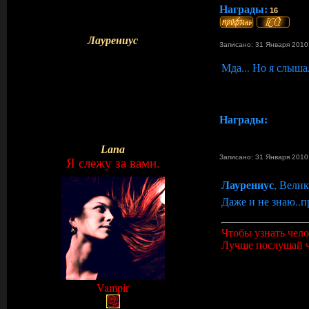
Награды:
16
Лаурениус
Записано: 31 Января 2010
Мда... Но я слыша
Награды:
Lana
Записано: 31 Января 2010
Я слежу за вами.
Лаурениус
, Вели
Даже и не знаю..п
Чтобы узнать чело
Лучше послушай ч
Vampir