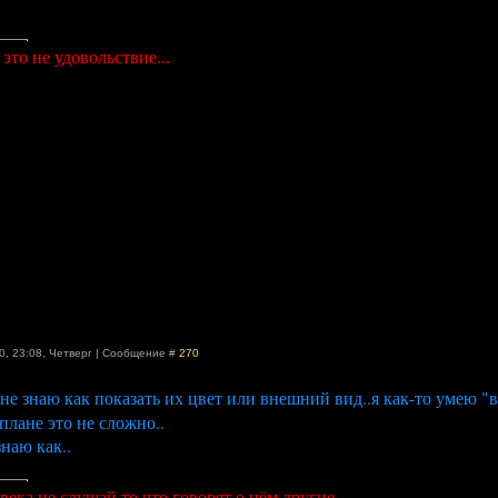
это не удовольствие...
0, 23:08
,
Четверг
|
Сообщение #
270
и не знаю как показать их цвет или внешний вид..я как-то умею "
плане это не сложно..
знаю как..
века не слушай то,что говорят о нём другие.