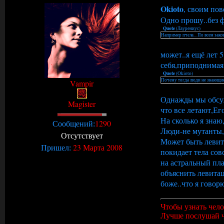
Okioto
, своим по
Одно прошу..без 
Quote
(
Лаурениус
)
Например пчела... По всем зако
может..я ещё лет 
себя,приподнимая 
Quote
(
Okioto
)
Почему тогда люди не знающие
Vampir
Однажды мы обсужд
Magister
что все летают,Ег
На сколько я знаю
1290
Сообщений:
Люди-не мутанты,
Отсутствует
Может быть левит
23 Марта 2008
Пришел:
покидает тела сов
на астральный пла
объяснить левита
боже..что я гово
Чтобы узнать чело
Лучше послушай ч