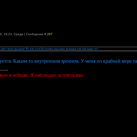
0, 19:23
,
Среда
|
Сообщение #
267
 цвет своих крыльев? Ну или хотя бы понять перьевые, кожаные или ещё какие-то?
уется. Каким-то внутренним зрением. У меня по крайней мере та
вую в войнах. Я наблюдаю за пчёлками.