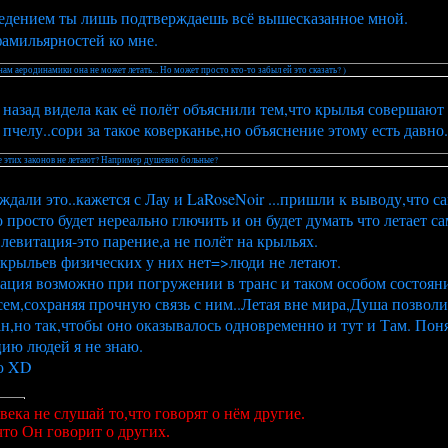
ведением ты лишь подтверждаешь всё вышесказанное мной.
фамильярностей ко мне.
нам аеродинамики она не может летать... Но может просто кто-то забыл ей это сказать? )
5 назад видела как её полёт объяснили тем,что крылья совершаю
пчелу..сори за такое коверканье,но объяснение этому есть давно.(
 этих законов не летают? Например душевно больные?
али это..кажется с Лау и LaRoseNoir ...пришли к выводу,что сам
о просто будет нереально глючить и он будет думать что летает с
,левитация-это парение,а не полёт на крыльях.
крыльев физических у них нет=>люди не летают.
ация возможно при погружении в транс и таком особом состояни
сем,сохраняя прочную связь с ним..Летая вне мира,Душа позволит
н,но так,чтобы оно оказывалось одновременно и тут и Там. Поня
цию людей я не знаю.
рю XD
века не слушай то,что говорят о нём другие.
то Он говорит о других.