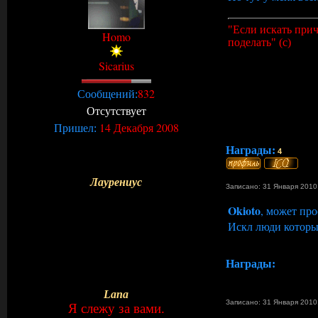
"Если искать прич
Homo
поделать" (с)
Sicarius
832
Сообщений:
Отсутствует
14 Декабря 2008
Пришел:
Награды:
4
Лаурениус
Записано: 31 Января 2010
Okioto
, может про
Искл люди которы
Награды:
Lana
Записано: 31 Января 2010
Я слежу за вами.