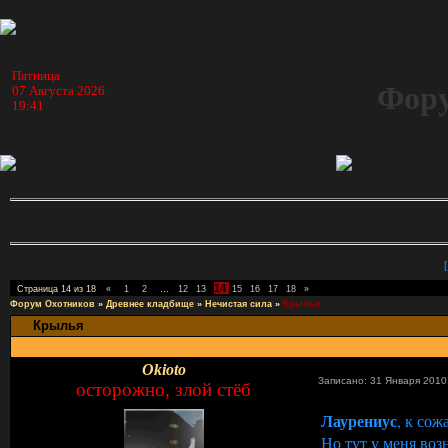
Пятница
Фору
07 Августа 2026
19:41
14
Страница
14
из
18
«
1
2
…
12
13
15
16
17
18
»
Форум Охотников
»
Древнее кладбище
»
Нечистая сила
»
Крылья
Крылья
Okioto
Записано: 31 Января 2010
осторожно, злой стёб
Лаурениус
, к со
Но тут у меня во