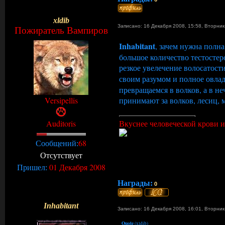
xldib
Записано: 16 Декабря 2008, 15:58
,
Вторни
Пожиратель Вампиров
Inhabitant
, зачем нужна полн
большое количество тестостер
резкое увелечение волосатост
своим разумом и полное овла
превращаемся в волков, а в н
Versipellis
принимают за волков, лесиц, 
Auditoris
Вкуснее человеческой крови и 
68
Сообщений:
Отсутствует
01 Декабря 2008
Пришел:
Награды:
0
Inhabitant
Записано: 16 Декабря 2008, 16:01
,
Вторни
Quote
(
xldib
)