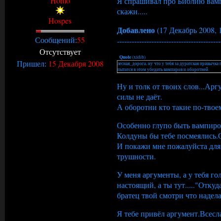
Homo
Я спрашивал про Библию вампи
скажи.....
Hospes
Добавлено
(17 Декабрь 2008, 
55
------------------------------------------
Сообщений:
Отсутствует
Quote
(
xldib
)
15 Декабря 2008
Пришел:
лесная_дорога, ну что у тебя за дуратская привычк
пытатся в этом убедить вампиров и оборотней.
Ну и толк от твоих слов...Ар
силы не даёт.
А оборотни кто такие по-твое
Особенно глупо быть вампиром
Колдуны бы тебе посмеялись.
И покажи мне пожалуйста для
трушности.
У меня аргументы, а у тебя г
настоящий, а ты тут....."Отку
братец твой смотри что надел
Я тебе привёл аргумент.Всесл