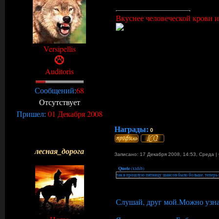
Вкуснее человеческой крови и 
Versipellis
Auditoris
68
Сообщений:
Отсутствует
01 Декабря 2008
Пришел:
Награды:
0
лесная_дорога
Записано: 17 Декабря 2008, 14:53
,
Среда
|
Quote
(
xldib
)
так в прошлую пятницу шансов было больше, теперь
Слушай, друг мой.Можно узнат