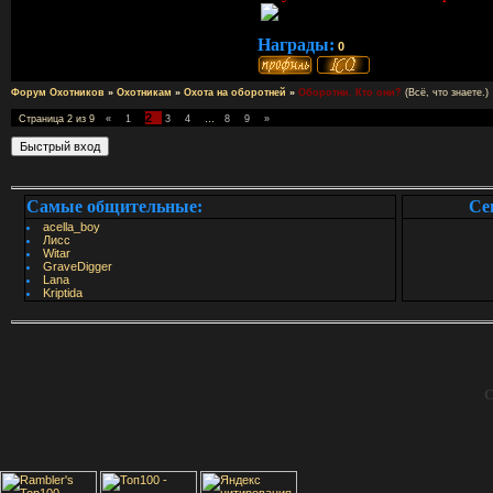
Награды:
0
Форум Охотников
»
Охотникам
»
Охота на оборотней
»
Оборотни. Кто они?
(Всё, что знаете.)
2
Страница
2
из
9
«
1
3
4
…
8
9
»
Самые общительные:
Се
acella_boy
Лисс
Witar
GraveDigger
Lana
Kriptida
С