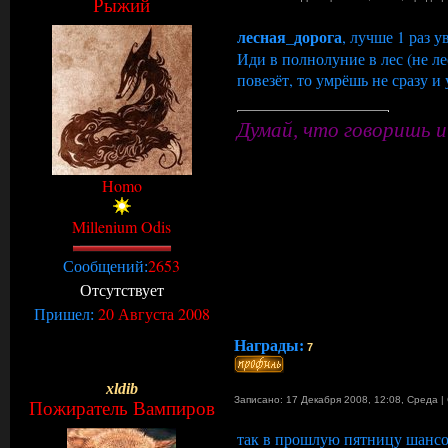
Рыжий
лесная_дорога
, лучше 1 раз у
Иди в полнолуние в лес (не ле
повезёт, то умрёшь не сразу и у
Думай, что говоришь и
Homo
Millenium Odis
2653
Сообщений:
Отсутствует
20 Августа 2008
Пришел:
Награды:
7
xldib
Записано: 17 Декабря 2008, 12:08
,
Среда
|
Пожиратель Вампиров
так в прошлую пятницу шансо