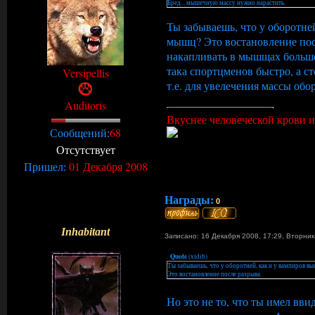
Бред... мышечную массу нужно нарастить.
Ты забываешь, что у оборотней
мышц? Это востановление посл
накапливать в мышщах большо
така спортцменов быстро, а ст
Versipellis
т.е. для увелечения массы об
Auditoris
Вкуснее человеческой крови и 
68
Сообщений:
Отсутствует
01 Декабря 2008
Пришел:
Награды:
0
Inhabitant
Записано: 16 Декабря 2008, 17:29
,
Вторни
Quote
(
xldib
)
Ты забываешь, что у оборотней, как и у вампиров вы
Это востановление после разрыва.
Но это не то, что ты имел в