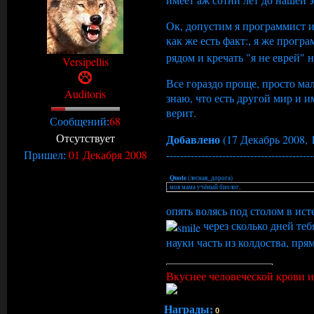
Ок, допустим я программист
как же есть факт:, я же прогр
рядом и кречать "я не еврей" н
Versipellis
Все гораздо проще, просто ма
Auditoris
знаю, что есть другой мир и и
верит.
68
Сообщений:
Отсутствует
Добавлено
(17 Декабрь 2008, 
------------------------------------------
01 Декабря 2008
Пришел:
Quote
(
лесная_дорога
)
, моя мама учёный биолог,
опять волясь под столом в ис
через сколько дней теб
науки часть из колдоства, пр
Вкуснее человеческой крови и 
Награды:
0