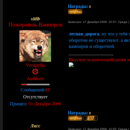
Награды:
0
xldib
Записано: 17 Декабря 2008, 10:57
,
Среда
|
Пожиратель Вампиров
лесная_дорога
, ну что у теб
оборотни не существуют, а яв
вампиров и оборотней.
Вкуснее человеческой крови и 
Versipellis
Auditoris
68
Сообщений:
Отсутствует
01 Декабря 2008
Пришел:
Награды:
0
Лисс
Записано: 17 Декабря 2008, 12:05
,
Среда
|