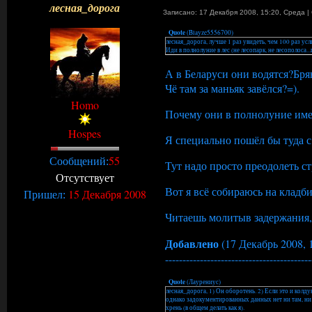
лесная_дорога
Записано: 17 Декабря 2008, 15:20
,
Среда
|
Quote
(
Blayze5556700
)
лесная_дорога, лучше 1 раз увидеть, чем 100 раз усл
Иди в полнолуние в лес (не лесопарк, не лесополоса..
А в Беларуси они водятся?Брян
Чё там за маньяк завёлся?=).
Homo
Почему они в полнолуние им
Hospes
Я специально пошёл бы туда с
55
Сообщений:
Тут надо просто преодолеть с
Отсутствует
Вот я всё собираюсь на кладб
15 Декабря 2008
Пришел:
Читаешь молитыв задержания, и
Добавлено
(17 Декабрь 2008, 
------------------------------------------
Quote
(
Лаурениус
)
лесная_дорога, 1) Он оборотень. 2) Если это и колду
однако задокументированных данных нет ни там, ни т
хрень (в общем делать как я).