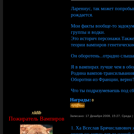
Ларениус, так может попробыв
рождается.
Мои факты вообще-то задокуме
группы и водки.
Это историч персонажи.Также 
теории вампиров генетические
Он оборотень...отрадно слыша
Я в вампирах лучше чем в обор
Родина вампов-трансильвания
Оборотни-из Франции, верно?
Что ты подразумеваешь под сб
Награды:
0
xldib
Записано: 17 Декабря 2008, 15:27
,
Среда
|
Пожиратель Вампиров
1. Ха Всеслав Брячиславович 
имеет аж сотни лет до нашей эр