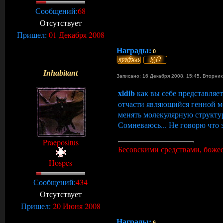
68
Сообщений:
Отсутствует
01 Декабря 2008
Пришел:
Награды:
0
Inhabitant
Записано: 16 Декабря 2008, 15:45
,
Вторни
xldib
как вы себе представляе
отчасти являющийся генной м
менять молекулярную структуру
Сомневаюсь... Не говорю что 
Praepositus
Бесовскими средствами, божеск
Hospes
434
Сообщений:
Отсутствует
20 Июня 2008
Пришел:
Награды:
6