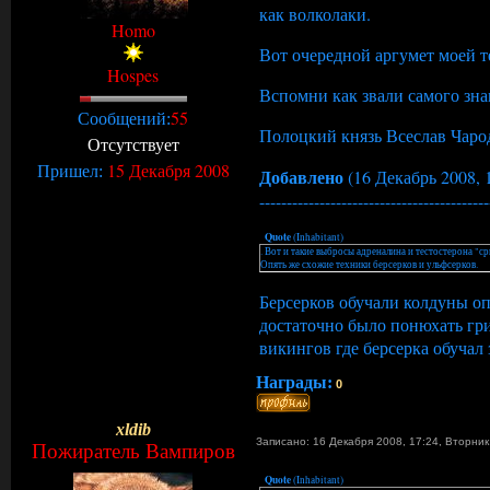
как волколаки.
Homo
Вот очередной аргумет моей т
Hospes
Вспомни как звали самого зна
55
Сообщений:
Полоцкий князь Всеслав Чаро
Отсутствует
15 Декабря 2008
Пришел:
Добавлено
(16 Декабрь 2008, 
------------------------------------------
Quote
(
Inhabitant
)
. Вот и такие выбросы адреналина и тестостерона "
Опять же схожие техники берсерков и ульфсерков.
Берсерков обучали колдуны оп
достаточно было понюхать гри
викингов где берсерка обучал
Награды:
0
xldib
Записано: 16 Декабря 2008, 17:24
,
Вторни
Пожиратель Вампиров
Quote
(
Inhabitant
)