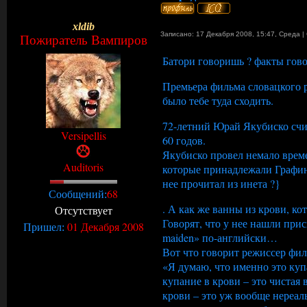
xldib
Записано: 17 Декабря 2008, 15:47
,
Среда
|
Пожиратель Вампиров
Батори говоришь ? факты гово
Премьера фильма словацкого 
было тебе туда сходить.
72-летний Юрай Якубиско счи
Versipellis
60 годов.
Якубиско провел немало време
Auditoris
которые принадлежали Графи
нее прочитал из инета ?}
68
Сообщений:
. А как же ванны из крови, ко
Отсутствует
Говорят, что у нее нашли при
01 Декабря 2008
Пришел:
maiden» по-английски…
Вот что говорит режиссер фил
«Я думаю, что именно это куп
купание в крови – это чистая 
крови – это уж вообще нереаль