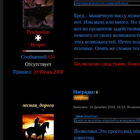
увелечение волосатости и мышечной массы
Бред... мышечную массу нужно
нет. Или мало или много. Но 
кол-во процентов задействова
Praepositus
немного от своих возможносте
этих возможностей. Нечто пох
Hospes
психики. Опять же схожие тех
434
Сообщений:
Отсутствует
Бесовскими средствами, божеск
20 Июня 2008
Пришел:
Награды:
6
лесная_дорога
Записано: 16 Декабря 2008, 16:52
,
Вторни
Quote
(
Inhabitant
)
Делаете ли вы отличие оборотней от волкодлаков? ИМ
Волколаки.Это просто вид обо
известны