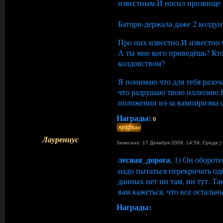
известным.И носил прозвище 
Батори-держала даже 2 колдун
Про них известно.И известно 
А ты мне кого приведёшь? Кто
колдовством?
Я понимаю что для тебя разоч
что разрушаю твою иллюзию.Но
положении из-за вампиризма с
Награды:
0
Лаурениус
Записано: 17 Декабря 2008, 14:59
,
Среда
|
лесная_дорога
, 1) Он оборот
надо пытаться перекричать од
данных нет ни там, ни тут. Та
вам кажеться, что все остальн
Награды: