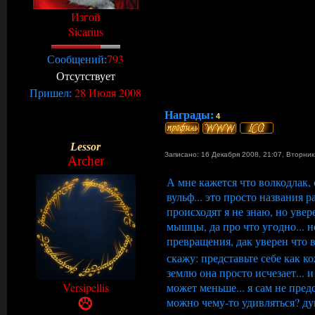
Изгой
Sicarius
793
Сообщений:
Отсутствует
28 Июля 2008
Пришел:
Награды:
4
Lessor
Записано: 16 Декабря 2008, 21:07
,
Вторни
Archer
А мне кажется что волкодлак, 
вульф... это просто названия р
происходят я не знаю, но увер
мышцы, да про что угодно... н
превращения, дак уверен что в
скажу: представьте себе как ко
землю она просто исчезает... и
может меньше... я сам не пред
Versipellis
можно чему-то удивляться? д