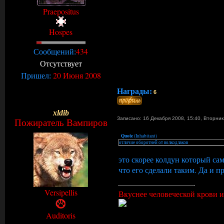
Praepositus
Hospes
434
Сообщений:
Отсутствует
20 Июня 2008
Пришел:
Награды:
6
xldib
Записано: 16 Декабря 2008, 15:40
,
Вторни
Пожиратель Вампиров
Quote
(
Inhabitant
)
отличие оборотней от волкодлаков
это скорее колдун который са
что его сделали таким. Да и 
Versipellis
Вкуснее человеческой крови и 
Auditoris