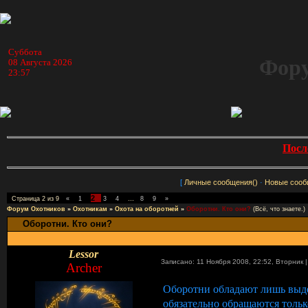
Суббота
Фору
08 Августа 2026
23:57
Посл
[
Личные сообщения()
·
Новые сооб
2
Страница
2
из
9
«
1
3
4
…
8
9
»
Форум Охотников
»
Охотникам
»
Охота на оборотней
»
Оборотни. Кто они?
(Всё, что знаете.)
Оборотни. Кто они?
Lessor
Записано: 11 Ноября 2008, 22:52
,
Вторник
Archer
Оборотни обладают лишь выдер
обязательно обращаются тольк