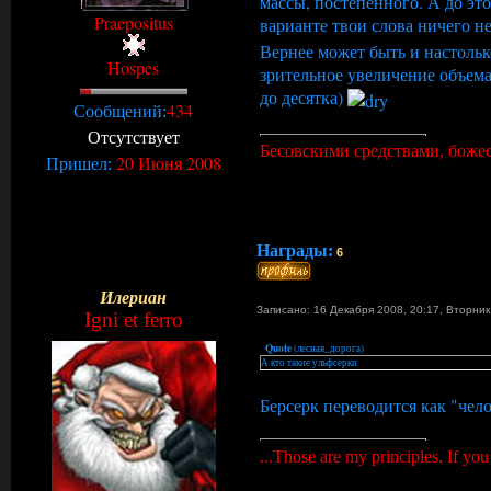
массы, постепенного. А до эт
Praepositus
варианте твои слова ничего 
Вернее может быть и настольк
Hospes
зрительное увеличение объема
до десятка)
434
Сообщений:
Отсутствует
Бесовскими средствами, божеск
20 Июня 2008
Пришел:
Награды:
6
Илериан
Записано: 16 Декабря 2008, 20:17
,
Вторни
Igni et ferro
Quote
(
лесная_дорога
)
А кто такие ульфсерки
Берсерк переводится как "чело
...Those are my principles. If you