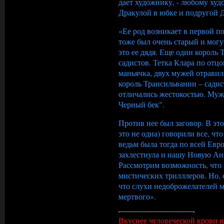
дает художнику, - любому худ
Дракулой в юбке и подругой 
«Ее род возникает в первой п
тоже был очень старый и могу
это ее дядя. Еще один король 
садистов. Тетка Клара по отц
маньячка, двух мужей отравила
король Трансильвании – садис
отличались жестокостью. Муж 
Черный бек".
Против нее был заговор. В эт
это не одна) говорили все, чт
ведьм была тогда по всей Евро
захлестнула и нашу Новую Ан
Рассмотрим возможность, что
мистических трилллеров. Но, 
что слухи недоброжелателей м
мертвого».
Вкуснее человеческой крови и 