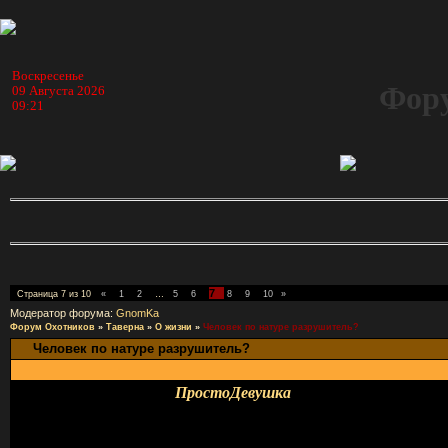
Воскресенье
Фору
09 Августа 2026
09:21
7
Страница
7
из
10
«
1
2
…
5
6
8
9
10
»
Модератор форума:
GnomKa
Форум Охотников
»
Таверна
»
О жизни
»
Человек по натуре разрушитель?
Человек по натуре разрушитель?
ПростоДевушка