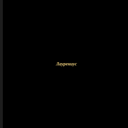
Лаурениус