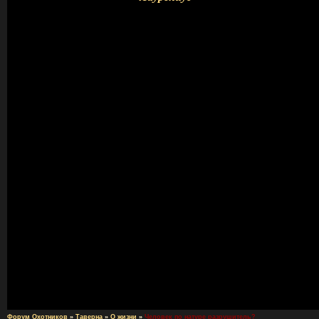
Форум Охотников
»
Таверна
»
О жизни
»
Человек по натуре разрушитель?