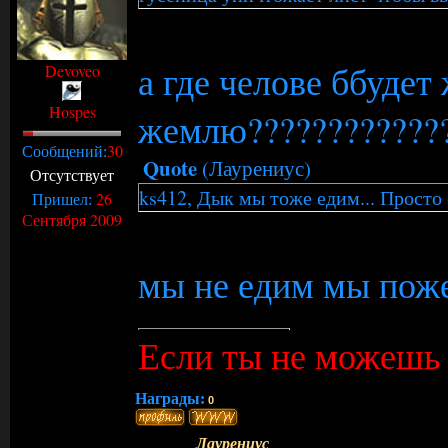
а где челове ббудет
Devoveo
Hospes
жемлю??????????????
30
Сообщений:
Quote
(
Лаурениус
)
Отсутствует
ks412, Дык мы тоже едим... Просто
26
Пришел:
Сентября 2009
мы не едим мы пож
Если ты не можешь н
Награды:
0
Лаурениус