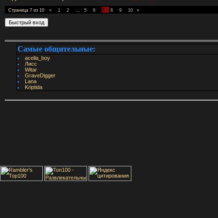
7
Страница
7
из
10
«
1
2
…
5
6
8
9
10
»
Самые общительные:
acella_boy
Лисс
Witar
GraveDigger
Lana
Kriptida