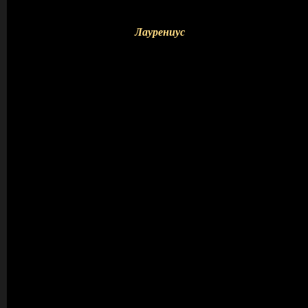
Лаурениус