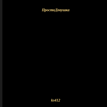
ПростоДевушка
ks412