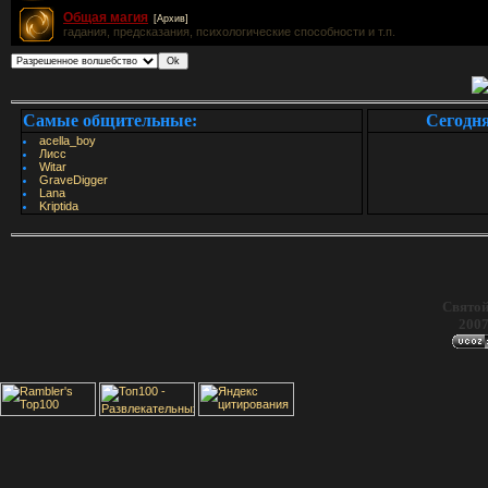
Общая магия
[Архив]
гадания, предсказания, психологические способности и т.п.
Самые общительные:
Сегодн
acella_boy
Лисс
Witar
GraveDigger
Lana
Kriptida
Святой
2007