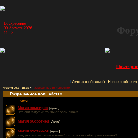
Воскресенье
Фору
09 Августа 2026
11:18
Последни
[
Личные сообщения()
·
Новые сообщения
Форум Охотников
»
Разрешенное волшебство
Разрешенное волшебство
Форум
Магия вампиров
[Архив]
Что они могут и что мы об этом знаем
Магия оборотней
[Архив]
Магия охотников
[Архив]
владеют ли охотники магией? и что она из себя представляет?